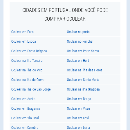
CIDADES EM PORTUGAL ONDE VOCÊ PODE
COMPRAR OCULEAR
Oculear em Faro
Oculear no porto
Oculear em Lisboa
Oculear no Funchal
Oculear em Ponta Delgada
Oculear em Porto Santo
Oculear na ilha Terceira
Oculear em Hort
Oculear na Ilha do Pico
Oculear na Ilha das Flores
Oculear na ilha do Corvo
Oculear em Santa Maria
Oculear na Ilha de São Jorge
Oculear na ilha Graziosa
Oculear em Aveiro
Oculear em Braga
Oculear em Bragança
Oculear em Viseu
Oculear em Vila Real
Oculear em Kovil
Oculear em Coimbra
Oculear em Leiria