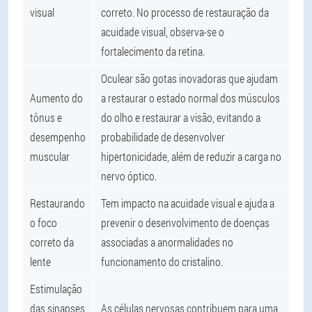
visual
correto. No processo de restauração da
acuidade visual, observa-se o
fortalecimento da retina.
Oculear são gotas inovadoras que ajudam
Aumento do
a restaurar o estado normal dos músculos
tônus e
do olho e restaurar a visão, evitando a
desempenho
probabilidade de desenvolver
muscular
hipertonicidade, além de reduzir a carga no
nervo óptico.
Restaurando
Tem impacto na acuidade visual e ajuda a
o foco
prevenir o desenvolvimento de doenças
correto da
associadas a anormalidades no
lente
funcionamento do cristalino.
Estimulação
das sinapses
As células nervosas contribuem para uma